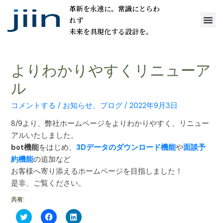
革新を永遠に。常識にとらわ
れず
未来を具現化する設計を。
よりわかりやすくリニューア
ル
コメントする
/
お知らせ
、
ブログ
/
2022年9月3日
8/9より、弊社ホームページをよりわかりやすく、リニュー
アルいたしました。
bot機能
をはじめ、
3Dデータのダウンロード機能
や
面談予
約機能
の追加など
お客様へ寄り添えるホームページを目指しました！
是非、ご覧ください。
共有:
ク
F
ク
リ
a
リ