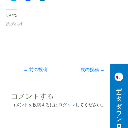
ッ
c
ッ
ク
e
ク
し
b
し
て
o
て
いいね:
T
o
L
w
k
i
読み込み中…
i
で
n
t
共
k
t
有
e
e
す
d
r
る
I
で
に
n
共
は
で
有
ク
共
(
リ
有
新
ッ
(
し
ク
新
い
し
し
←
前の投稿
次の投稿
→
ウ
て
い
ィ
く
ウ
ン
だ
ィ
ド
さ
ン
ウ
い
ド
データダウンロード
で
(
ウ
開
新
で
コメントする
き
し
開
ま
い
き
す
ウ
ま
コメントを投稿するには
ログイン
してください。
)
ィ
す
ン
)
ド
ウ
で
開