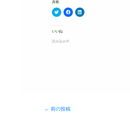
共有:
ク
F
ク
リ
a
リ
ッ
c
ッ
ク
e
ク
し
b
し
て
o
て
いいね:
T
o
L
w
k
i
読み込み中…
i
で
n
t
共
k
t
有
e
e
す
d
r
る
I
で
に
n
共
は
で
有
ク
共
(
リ
有
新
ッ
(
し
ク
新
い
し
し
ウ
て
い
ィ
く
ウ
ン
だ
ィ
ド
さ
ン
ウ
い
ド
で
(
ウ
←
前の投稿
開
新
で
き
し
開
ま
い
き
す
ウ
ま
)
ィ
す
ン
)