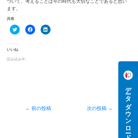
ついて、考えることは今の時代も大切なことであると思い
ます。
共有:
ク
F
ク
リ
a
リ
ッ
c
ッ
ク
e
ク
し
b
し
て
o
て
いいね:
T
o
L
w
k
i
読み込み中…
i
で
n
t
共
k
t
有
e
e
す
d
r
る
I
で
に
n
共
は
で
データダウンロード
有
ク
共
(
リ
有
新
ッ
(
し
ク
新
い
し
し
←
前の投稿
次の投稿
→
ウ
て
い
ィ
く
ウ
ン
だ
ィ
ド
さ
ン
ウ
い
ド
で
(
ウ
開
新
で
き
し
開