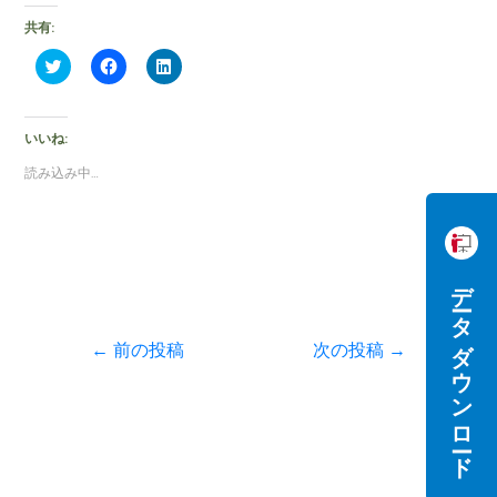
共有:
ク
F
ク
リ
a
リ
ッ
c
ッ
ク
e
ク
し
b
し
て
o
て
いいね:
T
o
L
w
k
i
読み込み中…
i
で
n
t
共
k
t
有
e
e
す
d
r
る
I
で
に
n
共
は
で
有
ク
共
データダウンロード
(
リ
有
新
ッ
(
し
ク
新
い
し
し
←
前の投稿
次の投稿
→
ウ
て
い
ィ
く
ウ
ン
だ
ィ
ド
さ
ン
ウ
い
ド
で
(
ウ
開
新
で
き
し
開
ま
い
き
す
ウ
ま
)
ィ
す