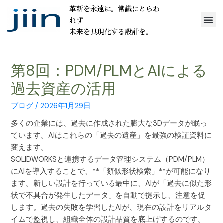
革新を永遠に。常識にとらわ
れず
未来を具現化する設計を。
第8回：PDM/PLMとAIによる
過去資産の活用
ブログ
/
2026年1月29日
多くの企業には、過去に作成された膨大な3Dデータが眠っ
ています。AIはこれらの「過去の遺産」を最強の検証資料に
変えます。
SOLIDWORKSと連携するデータ管理システム（PDM/PLM）
にAIを導入することで、**「類似形状検索」**が可能になり
ます。新しい設計を行っている最中に、AIが「過去に似た形
状で不具合が発生したデータ」を自動で提示し、注意を促
します。過去の失敗を学習したAIが、現在の設計をリアルタ
イムで監視し、組織全体の設計品質を底上げするのです。