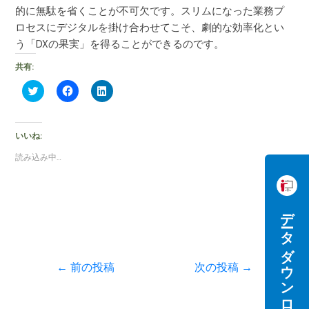
的に無駄を省くことが不可欠です。スリムになった業務プ
ロセスにデジタルを掛け合わせてこそ、劇的な効率化とい
う「DXの果実」を得ることができるのです。
共有:
ク
F
ク
リ
a
リ
ッ
c
ッ
ク
e
ク
し
b
し
て
o
て
いいね:
T
o
L
w
k
i
読み込み中…
i
で
n
t
共
k
t
有
e
e
す
d
r
る
I
で
に
n
データダウンロード
共
は
で
有
ク
共
(
リ
有
新
ッ
(
し
ク
新
い
し
し
←
前の投稿
次の投稿
→
ウ
て
い
ィ
く
ウ
ン
だ
ィ
ド
さ
ン
ウ
い
ド