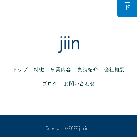
で
(
ウ
開
新
で
き
し
開
ま
い
き
す
ウ
ま
)
ィ
す
ン
)
ド
ウ
で
開
き
ま
す
)
トップ
特徴
事業内容
実績紹介
会社概要
ブログ
お問い合わせ
Copyright © 2022 jiin inc.