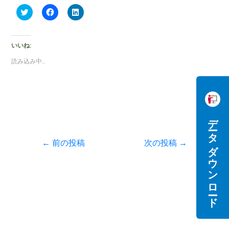
ク
F
ク
リ
a
リ
ッ
c
ッ
ク
e
ク
し
b
し
て
o
て
いいね:
T
o
L
w
k
i
読み込み中…
i
で
n
t
共
k
t
有
e
e
す
d
r
る
I
で
に
n
共
は
で
有
ク
共
データダウンロード
(
リ
有
新
ッ
(
し
ク
新
い
し
し
←
前の投稿
次の投稿
→
ウ
て
い
ィ
く
ウ
ン
だ
ィ
ド
さ
ン
ウ
い
ド
で
(
ウ
開
新
で
き
し
開
ま
い
き
す
ウ
ま
)
ィ
す
ン
)
ド