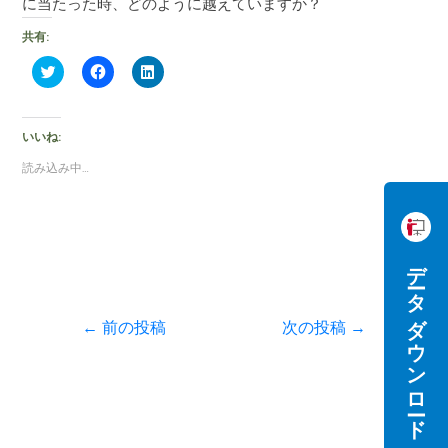
に当たった時、どのように越えていますか？
共有:
ク
F
ク
リ
a
リ
ッ
c
ッ
ク
e
ク
し
b
し
て
o
て
いいね:
T
o
L
w
k
i
読み込み中…
i
で
n
t
共
k
t
有
e
e
す
d
r
る
I
で
に
n
共
は
で
データダウンロード
有
ク
共
(
リ
有
新
ッ
(
し
ク
新
い
し
し
←
前の投稿
次の投稿
→
ウ
て
い
ィ
く
ウ
ン
だ
ィ
ド
さ
ン
ウ
い
ド
で
(
ウ
開
新
で
き
し
開
ま
い
き
す
ウ
ま