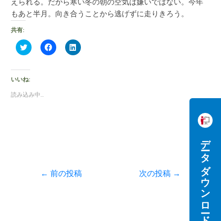
えられる。だから寒い冬の朝の空気は嫌いではない。今年
もあと半月。向き合うことから逃げずに走りきろう。
共有:
ク
F
ク
リ
a
リ
ッ
c
ッ
ク
e
ク
し
b
し
て
o
て
いいね:
T
o
L
w
k
i
読み込み中…
i
で
n
t
共
k
t
有
e
e
す
d
r
る
I
で
に
n
共
は
で
データダウンロード
有
ク
共
(
リ
有
新
ッ
(
し
ク
新
い
し
し
←
前の投稿
次の投稿
→
ウ
て
い
ィ
く
ウ
ン
だ
ィ
ド
さ
ン
ウ
い
ド
で
(
ウ
開
新
で
き
し
開