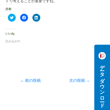
トで考えることが重要ですね。
共有:
ク
F
ク
リ
a
リ
ッ
c
ッ
ク
e
ク
し
b
し
て
o
て
いいね:
T
o
L
w
k
i
読み込み中…
i
で
n
t
共
k
t
有
e
e
す
d
r
る
I
で
に
n
共
は
で
データダウンロード
有
ク
共
(
リ
有
新
ッ
(
し
ク
新
い
し
し
←
前の投稿
次の投稿
→
ウ
て
い
ィ
く
ウ
ン
だ
ィ
ド
さ
ン
ウ
い
ド
で
(
ウ
開
新
で
き
し
開
ま
い
き
す
ウ
ま