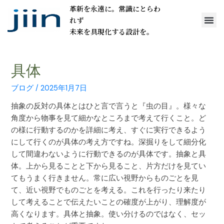
革新を永遠に。常識にとらわ
れず
未来を具現化する設計を。
具体
ブログ
/
2025年1月7日
抽象の反対の具体とはひと言で言うと『虫の目』。様々な
角度から物事を見て細かなところまで考えて行くこと。ど
の様に行動するのかを詳細に考え、すぐに実行できるよう
にして行くのが具体の考え方ですね。深掘りをして細分化
して間違わないように行動できるのが具体です。抽象と具
体。上から見ることと下から見ること、片方だけを見てい
てもうまく行きません。常に広い視野からものごとを見
て、近い視野でものごとを考える。これを行ったり来たり
して考えることで伝えたいことの確度が上がり、理解度が
高くなります。具体と抽象。使い分けるのではなく、セッ