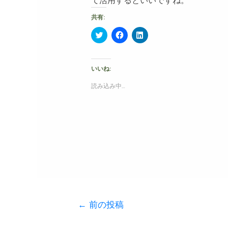
て活用するといいですね。
共有:
ク
F
ク
リ
a
リ
ッ
c
ッ
ク
e
ク
し
b
し
て
o
て
いいね:
T
o
L
w
k
i
読み込み中…
i
で
n
t
共
k
t
有
e
e
す
d
r
る
I
で
に
n
共
は
で
有
ク
共
(
リ
有
新
ッ
(
し
ク
新
い
し
し
ウ
て
い
ィ
く
ウ
ン
だ
ィ
ド
さ
ン
ウ
い
ド
で
(
ウ
←
前の投稿
開
新
で
き
し
開
ま
い
き
す
ウ
ま