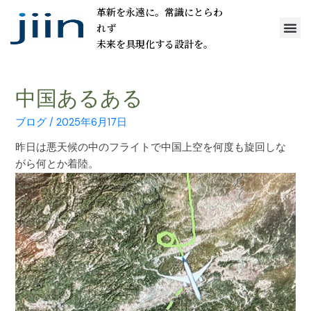
革新を永遠に。常識にとらわ
れず
未来を具現化する設計を。
中国あるある
ブログ
/
2025年6月17日
昨日は悪天候の中のフライトで中国上空を何度も旋回しな
がら何とか着陸。