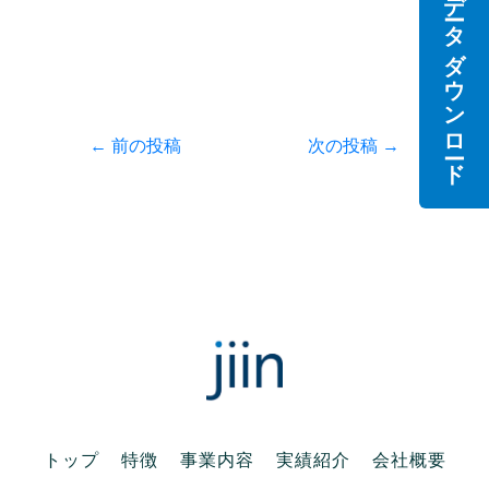
データダウンロード
t
有
e
e
す
d
r
る
I
で
に
n
共
は
で
有
ク
共
(
リ
有
新
ッ
(
し
ク
新
い
し
し
←
前の投稿
次の投稿
→
ウ
て
い
ィ
く
ウ
ン
だ
ィ
ド
さ
ン
ウ
い
ド
で
(
ウ
開
新
で
き
し
開
ま
い
き
す
ウ
ま
)
ィ
す
ン
)
ド
ウ
で
開
き
ま
す
)
トップ
特徴
事業内容
実績紹介
会社概要