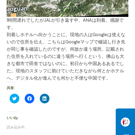
1時間遅れでしたがJALが引き返す中、ANAは到着。感謝で
す。
到着しホテルへ向かうことに。現地の人はGoogleは使えな
いので住所を伝え、こちらはGoogleマップで確認し行き先
が同じ事を確認したのですが、何故か違う場所。記載され
た住所を入れているのに違う場所へ行くという。佛山も大
きな都市で田舎ではないのに。初日から中国あるあるでし
た。現地のスタッフに助けていただきながら何とかホテル
へ。デジタル化が進んでも何かと不便な中国です。
共有:
ク
F
ク
リ
a
リ
ッ
c
ッ
ク
e
ク
し
b
し
て
o
て
いいね:
T
o
L
w
k
i
読み込み中…
i
で
n
t
共
k