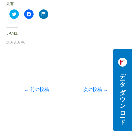
共有:
ク
F
ク
リ
a
リ
ッ
c
ッ
ク
e
ク
し
b
し
て
o
て
いいね:
T
o
L
w
k
i
読み込み中…
i
で
n
t
共
k
t
有
e
e
す
d
r
る
I
で
に
n
共
は
で
有
ク
共
データダウンロード
(
リ
有
新
ッ
(
し
ク
新
い
し
し
←
前の投稿
次の投稿
→
ウ
て
い
ィ
く
ウ
ン
だ
ィ
ド
さ
ン
ウ
い
ド
で
(
ウ
開
新
で
き
し
開
ま
い
き
す
ウ
ま
)
ィ
す