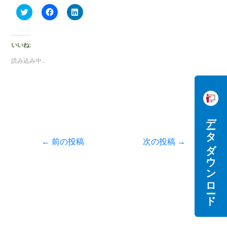
ク
F
ク
リ
a
リ
ッ
c
ッ
ク
e
ク
し
b
し
て
o
て
いいね:
T
o
L
w
k
i
読み込み中…
i
で
n
t
共
k
t
有
e
e
す
d
r
る
I
で
に
n
共
は
で
有
ク
共
データダウンロード
(
リ
有
新
ッ
(
し
ク
新
い
し
し
←
前の投稿
次の投稿
→
ウ
て
い
ィ
く
ウ
ン
だ
ィ
ド
さ
ン
ウ
い
ド
で
(
ウ
開
新
で
き
し
開
ま
い
き
す
ウ
ま
)
ィ
す
ン
)
ド