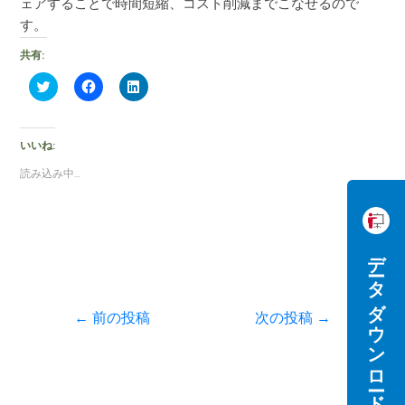
ェアすることで時間短縮、コスト削減までこなせるので
す。
共有:
ク
F
ク
リ
a
リ
ッ
c
ッ
ク
e
ク
し
b
し
て
o
て
いいね:
T
o
L
w
k
i
読み込み中…
i
で
n
t
共
k
t
有
e
e
す
d
r
る
I
で
に
n
共
は
で
データダウンロード
有
ク
共
(
リ
有
新
ッ
(
し
ク
新
い
し
し
←
前の投稿
次の投稿
→
ウ
て
い
ィ
く
ウ
ン
だ
ィ
ド
さ
ン
ウ
い
ド
で
(
ウ
開
新
で
き
し
開