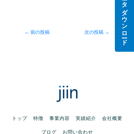
データダウンロード
r
る
I
で
に
n
共
は
で
有
ク
共
(
リ
有
新
ッ
(
し
ク
新
い
し
し
←
前の投稿
次の投稿
→
ウ
て
い
ィ
く
ウ
ン
だ
ィ
ド
さ
ン
ウ
い
ド
で
(
ウ
開
新
で
き
し
開
ま
い
き
す
ウ
ま
)
ィ
す
ン
)
ド
ウ
で
開
き
ま
す
)
トップ
特徴
事業内容
実績紹介
会社概要
ブログ
お問い合わせ