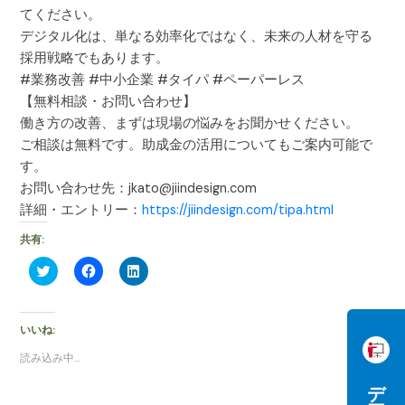
てください。
デジタル化は、単なる効率化ではなく、未来の人材を守る
採用戦略でもあります。
#業務改善 #中小企業 #タイパ #ペーパーレス
【無料相談・お問い合わせ】
働き方の改善、まずは現場の悩みをお聞かせください。
ご相談は無料です。助成金の活用についてもご案内可能で
す。
お問い合わせ先：jkato@jiindesign.com
詳細・エントリー：
https://jiindesign.com/tipa.html
共有:
ク
F
ク
リ
a
リ
ッ
c
ッ
ク
e
ク
し
b
し
て
o
て
いいね:
T
o
L
w
k
i
読み込み中…
i
で
n
t
共
k
t
有
e
e
す
d